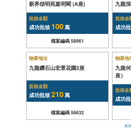
新界頌明苑嘉明閣 (A座)
九龍深
批核金額
批核金
100
成功批核
萬
成功批
檔案編碼 58961
物業地址
物業地
九龍鑽石山宏景花園2座
九龍何
座）
批核金額
批核金
210
成功批核
萬
成功批
檔案編碼 58632
共3