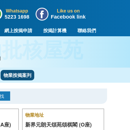
Whatsapp
Like us on
5223 1698
Facebook link
網上按揭申請
按揭計算機
聯絡我們
功批核屋苑
司
物業按揭案列
找
物業地址
A座)
新界元朗天頌苑頌棋閣 (O座)