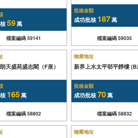
批核金額
額
187
成功批核
萬
59
核
萬
檔案編碼 59141
檔案編碼 59035
址
物業地址
朗天盛苑盛志閣（F座）
新界上水太平邨平靜樓 (B
額
批核金額
165
70
核
萬
成功批核
萬
檔案編碼 58802
檔案編碼 58832
址
物業地址