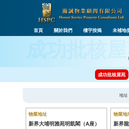
首頁
關於我們
樓宇按揭
未補地
成功批核屋
成功批核屋苑
地址
物業地址
物業地
新界大埔明雅苑明凱閣（A座）
新界龍