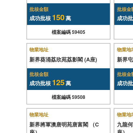
批核金額
批核金
150
成功批核
萬
成功批
檔案編碼 59405
物業地址
物業地
新界葵涌荔欣苑荔影閣 (A座)
新界屯
批核金額
批核金
125
成功批核
萬
成功批
檔案編碼 59508
物業地址
物業地
新界將軍澳唐明苑唐富閣 （C
九龍何
座）
座）