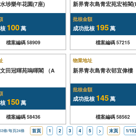
水埗樂年花園(7座)
新界青衣島青宏苑宏裕閣(
額
批核金額
100
195
核
萬
成功批核
萬
檔案編碼 58909
檔案編碼 57215
址
物業地址
文田冠暉苑嗚暉閣 （A
新界青衣島青衣邨宜偉樓
批核金額
額
145
成功批核
萬
150
核
萬
檔案編碼 58436
檔案編碼 58562
首頁
1
2
3
4
5
>
末頁
1/1
53條/每頁24條