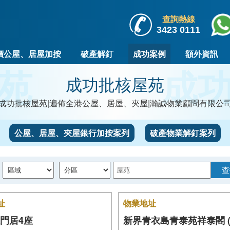
查詢熱線
3423 0111
價公屋、居屋加按
破產解釘
成功案例
額外資訊
苑
成
成功批核屋苑
成功批核屋苑|遍佈全港公屋、居屋、夾屋|瀚誠物業顧問有限公
公屋、居屋、夾屋銀行加按案列
破產物業解釘案列
查
址
物業地址
門居4座
新界青衣島青泰苑祥泰閣 (