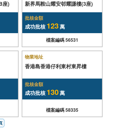
B座)
新界馬鞍山耀安邨耀謙樓(3座)
批核金額
123
成功批核
萬
檔案編碼 56531
物業地址
香港島香港仔利東村東昇樓
批核金額
130
成功批核
萬
檔案編碼 58335
5頁