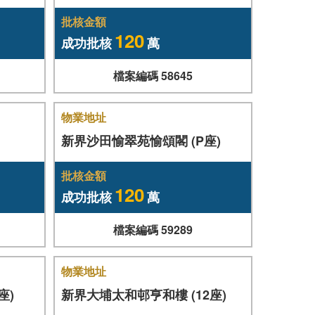
批核金額
120
成功批核
萬
檔案編碼 58645
物業地址
新界沙田愉翠苑愉頌閣 (P座)
批核金額
120
成功批核
萬
檔案編碼 59289
物業地址
座)
新界大埔太和邨亨和樓 (12座)