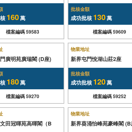
額
批核金額
160
130
核
萬
成功批核
萬
檔案編碼 59583
檔案編碼 59609
址
物業地址
門廣明苑廣瑞閣 (D座)
新界屯門悅湖山莊2座
額
批核金額
180
120
核
萬
成功批核
萬
檔案編碼 59270
檔案編碼 59252
址
物業地址
文田冠暉苑高暉閣（B
新界葵涌怡峰苑豪峰閣 (B