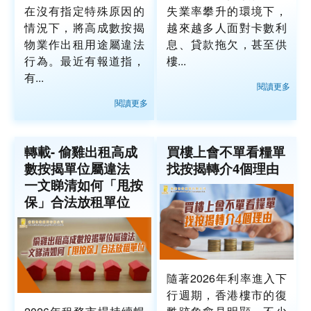
在沒有指定特殊原因的
失業率攀升的環境下，
情況下，將高成數按揭
越來越多人面對卡數利
物業作出租用途屬違法
息、貸款拖欠，甚至供
行為。最近有報道指，
樓...
有...
閱讀更多
閱讀更多
轉載- 偷雞出租高成
買樓上會不單看糧單
數按揭單位屬違法
找按揭轉介4個理由
一文睇清如何「甩按
保」合法放租單位
隨著2026年利率進入下
行週期，香港樓市的復