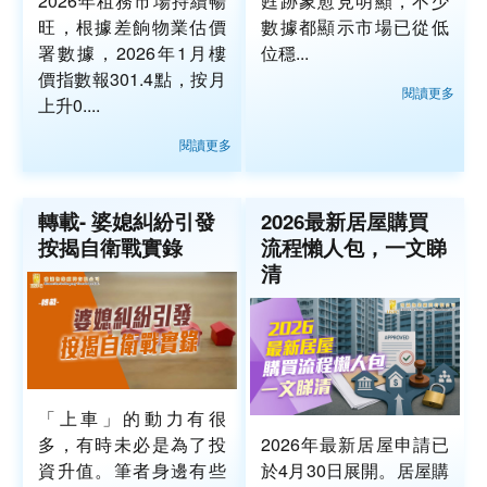
2026年租務市場持續暢
甦跡象愈見明顯，不少
旺，根據差餉物業估價
數據都顯示市場已從低
署數據，2026年1月樓
位穩...
價指數報301.4點，按月
閱讀更多
上升0....
閱讀更多
轉載- 婆媳糾紛引發
2026最新居屋購買
按揭自衛戰實錄
流程懶人包，一文睇
清
「上車」的動力有很
多，有時未必是為了投
2026年最新居屋申請已
資升值。筆者身邊有些
於4月30日展開。居屋購