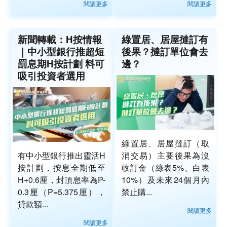
閱讀更多
閱讀更多
新聞轉載：H按情報
綠置居、居屋撻訂有
｜中小型銀行推超短
後果？撻訂單位會去
罰息期H按計劃 料可
邊？
吸引投資者選用
綠置居、居屋撻訂（取
有中小型銀行推出靈活H
消交易）主要後果為沒
按計劃，按息全期低至
收訂金（綠表5%、白表
H+0.6厘，封頂息率為P-
10%）及未來24個月內
0.3厘（P=5.375厘），
禁止購...
貸款額...
閱讀更多
閱讀更多