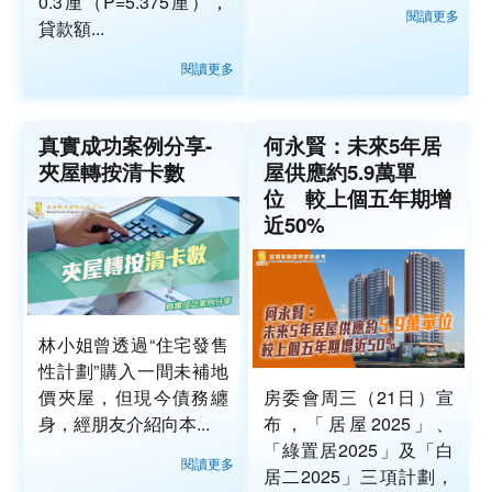
0.3厘（P=5.375厘），
閱讀更多
貸款額...
閱讀更多
真實成功案例分享-
何永賢：未來5年居
夾屋轉按清卡數
屋供應約5.9萬單
位 較上個五年期增
近50%
林小姐曾透過“住宅發售
性計劃”購入一間未補地
價夾屋，但現今債務纏
房委會周三（21日）宣
身，經朋友介紹向本...
布，「居屋2025」、
「綠置居2025」及「白
閱讀更多
居二2025」三項計劃，