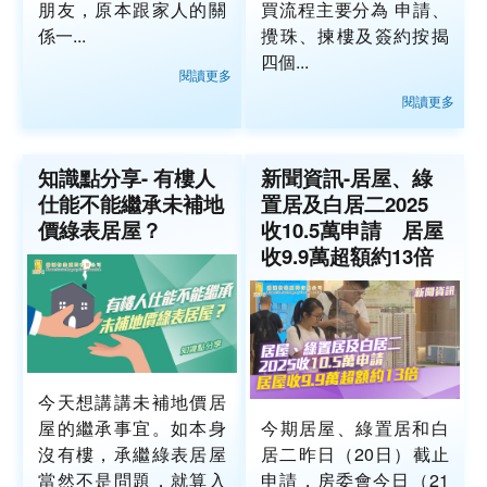
朋友，原本跟家人的關
買流程主要分為 申請、
係一...
攪珠、揀樓及簽約按揭
四個...
閱讀更多
閱讀更多
知識點分享- 有樓人
新聞資訊-居屋、綠
仕能不能繼承未補地
置居及白居二2025
價綠表居屋？
收10.5萬申請 居屋
收9.9萬超額約13倍
今天想講講未補地價居
屋的繼承事宜。如本身
今期居屋、綠置居和白
沒有樓，承繼綠表居屋
居二昨日（20日）截止
當然不是問題，就算入
申請，房委會今日（21