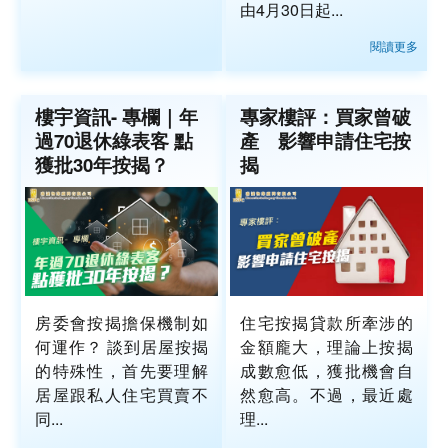
由4月30日起...
閱讀更多
樓宇資訊- 專欄｜年
專家樓評：買家曾破
過70退休綠表客 點
產 影響申請住宅按
獲批30年按揭？
揭
房委會按揭擔保機制如
住宅按揭貸款所牽涉的
何運作？ 談到居屋按揭
金額龐大，理論上按揭
的特殊性，首先要理解
成數愈低，獲批機會自
居屋跟私人住宅買賣不
然愈高。不過，最近處
同...
理...