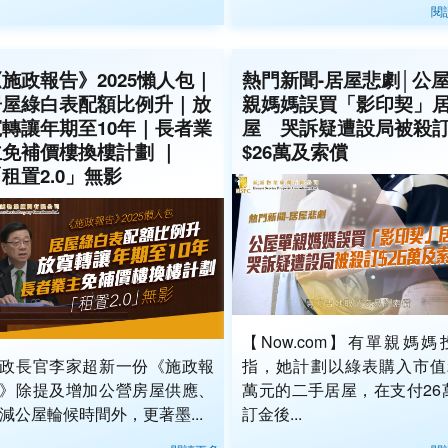
閱
施政報告》2025懶人包｜
熱門新聞-居屋悲劇│公
居屋綠白表配額比例升｜放
親媽媽誤買「影印契」
寛轉讓年期至10年｜長者業
屋 哭訴疑遭設局被殺
主免補價樓換樓計劃 ｜
$26萬及索償
租置2.0」無影
【Now.com】有單親媽媽
政長官李家超新一份《施政報
指，她計劃以綠表購入市值2
》除提及增加公營房屋供應、
萬元的二手居屋，在支付26
減公屋輪候時間外，更著墨...
訂金後...