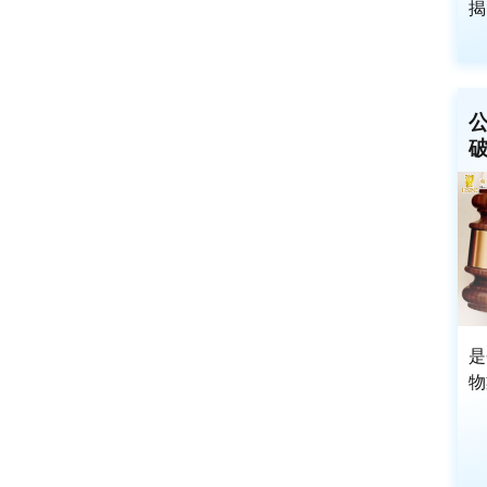
揭
公
是
物