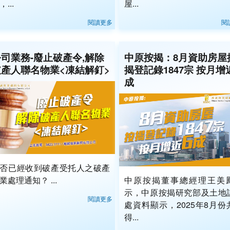
，...
屋...
閱讀更多
閱
司業務-廢止破產令,解除
中原按揭：8月資助房屋
破產人聯名物業<凍結解釘>
揭登記錄1847宗 按月增
成
否已經收到破產受托人之破產
業處理通知？ ...
中原按揭董事總經理王美
示，中原按揭研究部及土地
閱讀更多
處資料顯示，2025年8月份
得...