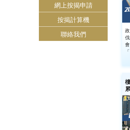
網上按揭申請
按揭計算機
聯絡我們
伐
「.
樓
累