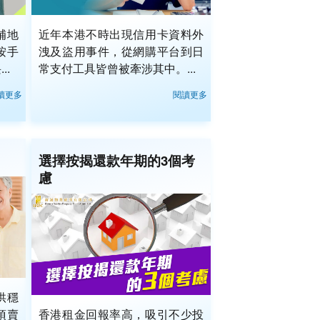
補地
近年本港不時出現信用卡資料外
按手
洩及盜用事件，從網購平台到日
..
常支付工具皆曾被牽涉其中。...
讀更多
閱讀更多
選擇按揭還款年期的3個考
慮
供穩
須賣
香港租金回報率高，吸引不少投