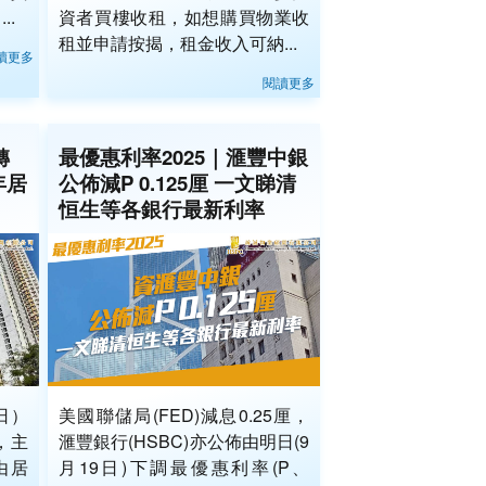
..
資者買樓收租，如想購買物業收
租並申請按揭，租金收入可納...
讀更多
閱讀更多
轉
最優惠利率2025｜滙豐中銀
年居
公佈減P 0.125厘 一文睇清
恒生等各銀行最新利率
日）
美國聯儲局(FED)減息0.25厘，
，主
滙豐銀行(HSBC)亦公佈由明日(9
由居
月19日)下調最優惠利率(P、