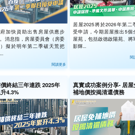
居屋2025將於2026年第二
政府加快資助出售房屋供應步
受申請，今期居屋推出5個
。消息指，房屋委員會（房委
屋苑，包括啟德啟陽苑、將
會）擬於明年第二季破天荒把
影輝...
..
閱
閱讀更多
價終結三年連跌 2025年
真實成功案例分享- 居屋
升4.3%
補地價按揭清還債務