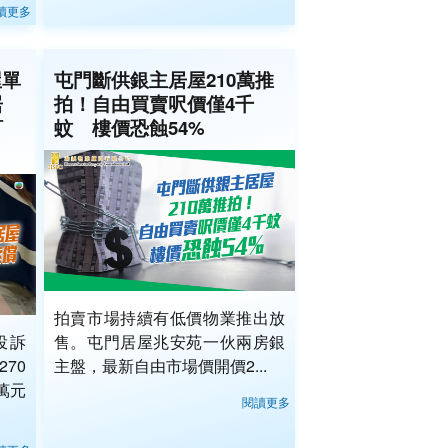
讀更多
屋單
屯門斷供銀主居屋210萬推
居
拍！自由買賣呎價僅4千
訂
蚊 樓價恐蝕54%
拍賣市場持續有低價物業推出放
投訴
售。屯門居屋兆安苑一伙兩房銀
70
主盤，最新自由市場價開價2...
萬元
閱讀更多