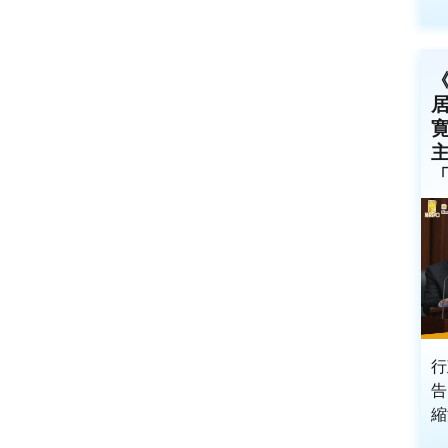
《
「
行
告
縮