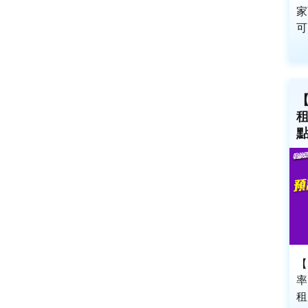
家
可
【
租