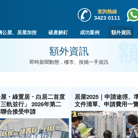
查詢熱線
3423 0111
價公屋、居屋加按
破產解釘
成功案例
額外資訊
額
額外資訊
即時新聞動態，樓市、按揭一手資訊
居屋・綠置居・白居二首度
居屋2025｜申請途徑、
三軌並行」 2026年第二
文件清單、申請費用一
季聯合接受申請