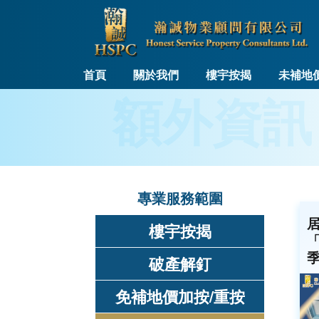
首頁
關於我們
樓宇按揭
未補地
額外資訊
專業服務範圍
樓宇按揭
「
破產解釘
免補地價加按/重按