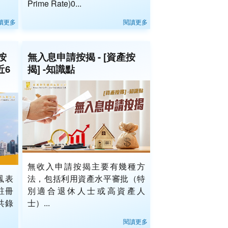
Prime Rate)0...
讀更多
閱讀更多
按
無入息申請按揭 - [資產按
近6
揭] -知識點
無收入申請按揭主要有幾種方
鳳表
法，包括利用資產水平審批（特
註冊
別適合退休人士或高資產人
共錄
士）...
閱讀更多