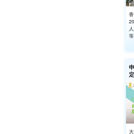
香
2
人
等.
大