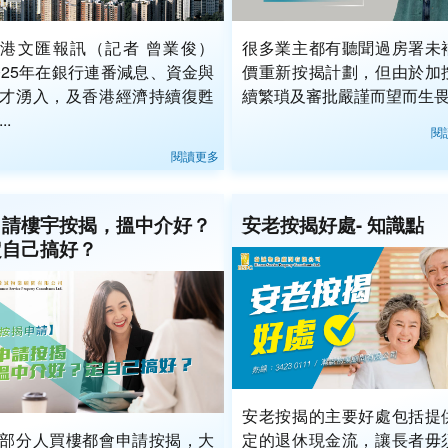
港文匯報訊（記者 曾業俊）
很多業主都有聽聞過房署未
025年在銀行連番減息、資金與
價重新按揭計劃，但由於加
才湧入，及香港經濟持續復甦
續繁瑣及審批嚴謹而望而生畏.
..
閱
閱讀更多
申請樓宇按揭，搵中介好？
安老按揭好處- 知識點
定自己搞好？
安老按揭的主要好處包括提
部分人買樓都會申請按揭，大
定的退休現金流，讓長者毋