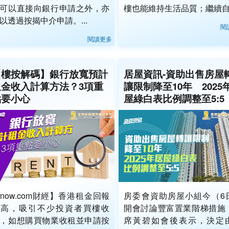
可以直接向銀行申請之外，亦
樓也能維持生活品質；繼續自.
以透過按揭中介申請。...
閱
閱讀更多
【樓按解碼】銀行放寬預計
居屋資訊-資助出售房屋
租金收入計算方法？3項重
讓限制降至10年 2025
點要小心
屋綠白表比例調整至5:5
now.com財經】香港租金回報
房委會資助房屋小組今（6
率高，吸引不少投資者買樓收
開會討論豐富置業階梯措施
，如想購買物業收租並申請按
席黃碧如會後表示，決定