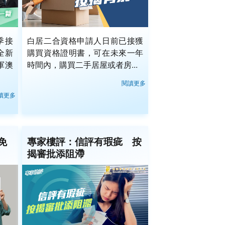
季接
白居二合資格申請人日前已接獲
全新
購買資格證明書，可在未來一年
軍澳
時間內，購買二手居屋或者房...
閱讀更多
讀更多
免
專家樓評：信評有瑕疵 按
揭審批添阻滯