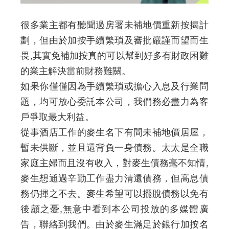
很多業主都有聽聞過房署未補地價重新按揭計
劃，但由於加按手續繁瑣及審批嚴謹而望而生
畏,其實免補加按真的可以幫到好多有財政困難
的業主解決當前財務難關。
如果你僅僅因為手續繁瑣或擔心入息及行業問
題，均可放心委託本公司，我們務必盡力為客
戶爭取最大利益。
從事酒店工作的麥生名下有間未補地價居屋，
暫未供斷，並且還背負一身債務。太太是全職
家庭主婦而且沒有收入，對麥生債務毫不知情,
麥生想通過辛勤工作盡力清還債務，但高息債
務仍揮之不去。麥生希望可以擺脫債務以免有
後顧之憂,無意中看到本公司投放的多媒體廣
告，聯絡到我們。由於麥生滿足於銀行加按名