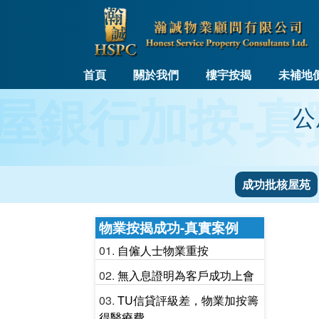
首頁
關於我們
樓宇按揭
未補地
屋銀行加按-真
公
成功批核屋苑
物業按揭成功-真實案例
自僱人士物業重按
無入息證明為客戶成功上會
TU信貸評級差，物業加按籌
得醫療費