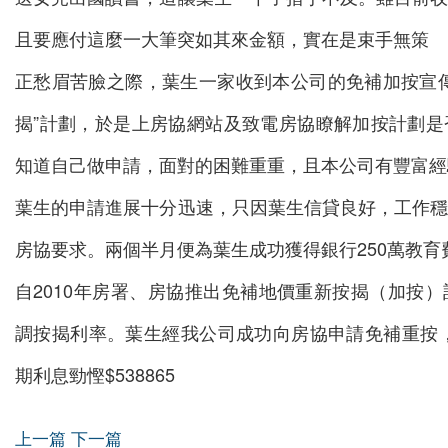
且要應付這麼一大筆突如其來金額，實在是束手無策
正愁眉苦臉之際，葉生一家收到本公司的免補加按宣
揭”計劃，於是上房協網站及致電房協瞭解加按計劃
知道自己做申請，面對的困難重重，且本公司有豐富經
葉生的申請進展十分迅速，只因葉生信貸良好，工作
房協要求。兩個半月便為葉生成功獲得銀行250萬教
自2010年房署、房協推出免補地價重新按揭（加按
調按揭利率。葉生經我公司成功向房協申請免補重按
期利息勁慳$538865
上一篇
下一篇