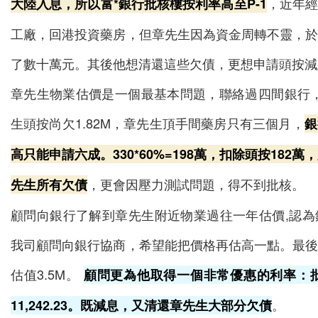
，近年
大陸入息，所以富*銀行批核樓按利率高至P-1
工廠，回港投資藥房，但章先生因為資金周轉不靈，
了數十萬元。其後他想清還這些欠債，更想申請頭按減
章先生物業估價是一個最基本問題，聯絡過四間銀行，估
生頭按尚欠1.82M，章先生頂手間藥房只有三個月，
銀
高只能申請六成。330*60%=198萬，扣除頭按182
，更會因壓力測試問題，得不到批核。
先生所有欠債
顧問向銀行了解到章先生附近物業過往一年估價,認
我司顧問向銀行協商，希望能把價格再估高一點。最後
估值3.5M。
顧問更為他取得一個非常優惠的利率：批21
。
11,242.23。既減息，又清還章先生大部分欠債