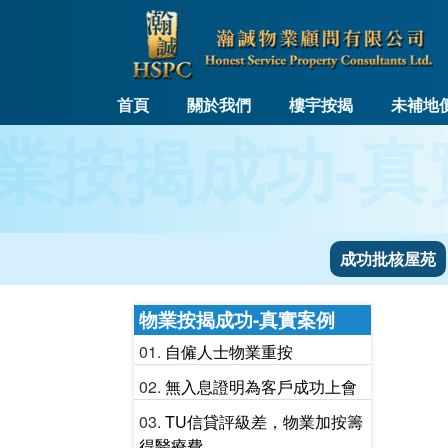
首頁
關於我們
樓宇按揭
未補地
業按揭成功-真
成功批核屋苑
物業按揭成功-真實案例
自僱人士物業重按
無入息證明為客戶成功上會
TU信貸評級差，物業加按籌
得醫療費