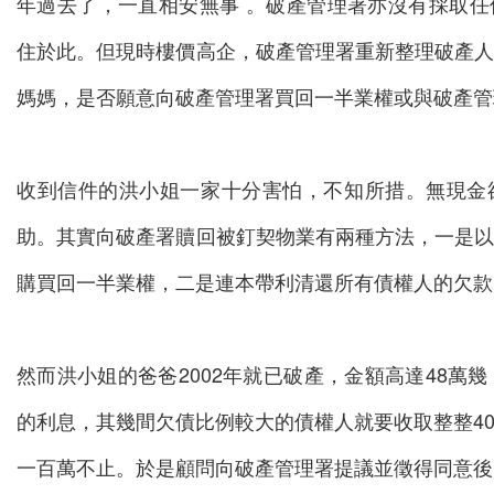
年過去了，一直相安無事 。破產管理署亦沒有採取
住於此。但現時樓價高企，破產管理署重新整理破產
媽媽，是否願意向破產管理署買回一半業權或與破產管
收到信件的洪小姐一家十分害怕，不知所措。無現金
助。其實向破產署贖回被釘契物業有兩種方法，一是
購買回一半業權，二是連本帶利清還所有債權人的欠款
然而洪小姐的爸爸2002年就已破產，金額高達48萬
的利息，其幾間欠債比例較大的債權人就要收取整整4
一百萬不止。於是顧問向破產管理署提議並徵得同意後