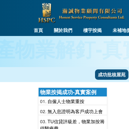
首頁
關於我們
樓宇按揭
未補地
產物業解釘-真
成功批核屋苑
物業按揭成功-真實案例
自僱人士物業重按
無入息證明為客戶成功上會
TU信貸評級差，物業加按籌
得醫療費