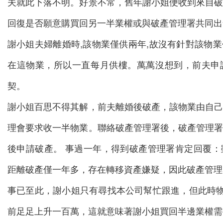
夫就此下落不明。好景不常，舊年謝小姐便收到來自
回復是否願意購買回另一半業權或與破產管理署共同出
謝小姐夫婦離婚時,該物業僅供兩年,故沒有針對該物
在這物業，所以一直每月供樓。萬萬沒想到，前夫申
契。
謝小姐百思不得其解，前夫離婚後破產，該物業由自
理會要求收一半物業。聯絡破產管理署後，破產管理
後申請破產。 事過一年，得到破產管理署肯定回覆
距離破產僅一年多，存在轉移資產嫌疑，因此破產管理
事已至此，謝小姐只有尋找本公司幫忙跟進，但此時物
前足足上升一百萬，這就意味著謝小姐買回半邊業權需