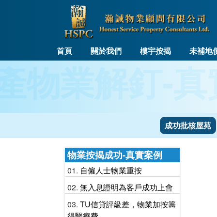
首頁
關於我們
樓宇按揭
未補地
產物業解釘-真
成功批核屋苑
物業按揭成功-真實案例
自僱人士物業重按
無入息證明為客戶成功上會
TU信貸評級差，物業加按籌
得醫療費