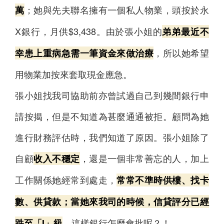
；她與先夫聯名擁有一個私人物業，頭按於永
萬
X銀行，月供$3,438。由於張小姐的
弟弟最近不
，所以她希望
幸患上重病急需一筆資金來做治療
用物業加按來套取現金應急。
張小姐找我司協助前亦曾試過自己到幾間銀行申
請按揭，但是不知道為甚麼通通被拒。顧問為她
進行財務評估時，我們知道了原因。張小姐除了
自顧
，還是一個非常善忘的人，加上
收入不穩定
工作關係她經常到處走，
常常不準時供樓、找卡
數、供貸款；當她來我司的時候，信貸評分已經
。這樣銀行怎麼會批呢？！
跌至「I」級