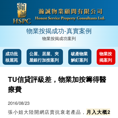
物業按揭成功-真實案例
物業按揭成功案列
成功批
公屋、居屋、夾
破產物業
物業按
核屋苑
屋銀行加按案列
解釘案列
揭案列
TU信貸評級差，物業加按籌得醫
療費
2016/08/23
張小姐大陸開網店賣抗衰老產品，
月入大概2