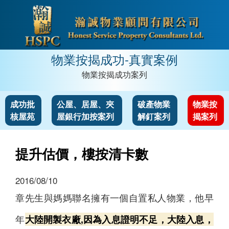
物業按揭成功-真實案例
物業按揭成功案列
成功批
公屋、居屋、夾
破產物業
物業按
核屋苑
屋銀行加按案列
解釘案列
揭案列
提升估價，樓按清卡數
2016/08/10
章先生與媽媽聯名擁有一個自置私人物業，他早
年
大陸開製衣廠,因為入息證明不足，大陸入息，