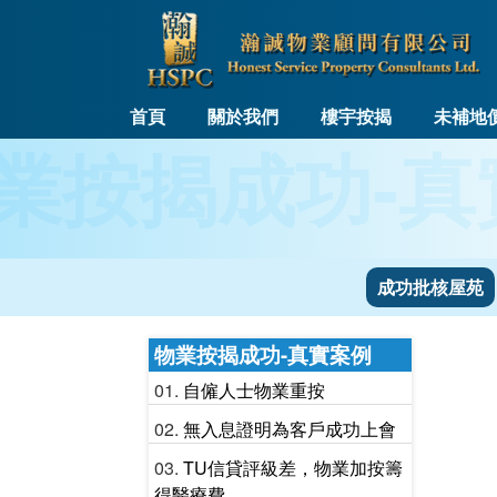
首頁
關於我們
樓宇按揭
未補地
業按揭成功-真
成功批核屋苑
物業按揭成功-真實案例
自僱人士物業重按
無入息證明為客戶成功上會
TU信貸評級差，物業加按籌
得醫療費