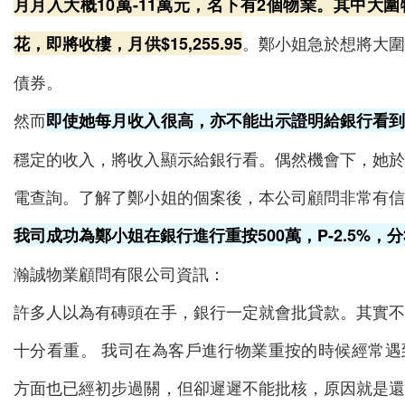
月月入大概10萬-11萬元，名下有2個物業。其中大
。鄭小姐急於想將大
花，即將收樓，月供$15,255.95
債券。
然而
即使她每月收入很高，亦不能出示證明給銀行看
穩定的收入，將收入顯示給銀行看。偶然機會下，她
電查詢。了解了鄭小姐的個案後，本公司顧問非常有
我司成功為鄭小姐在銀行進行重按500萬，P-2.5%，分30
瀚誠物業顧問有限公司資訊：
許多人以為有磚頭在手，銀行一定就會批貸款。其實
十分看重。 我司在為客戶進行物業重按的時候經常
方面也已經初步過關，但卻遲遲不能批核，原因就是